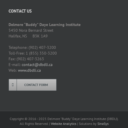
CONTACT US
Delmore “Buddy” Daye Learning Institute
5450 Nora Bernard Street
Halifax, NS B3K 1A9
Telephone: (902) 407-3200
Toll-Free: 1 (855) 350-3200
Fax: (902) 407-3263
E-mail:
contact@dbdli.ca
Web:
www.dbdli.ca
CONTACT FORM
Copyright © 2016 - 2025 Delmore "Buddy" Daye Learning Institute (DBDLI).
All Rights Reserved. |
Website Analytics
| Solutions by
SinaSys