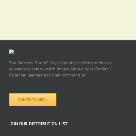
The Delmore “Buddy” Daye Learning Institute addresses
educational issues which impact African Nova Scotian /
Canadian learners and their communities.
DONATE TO DBDLI
JOIN OUR DISTRIBUTION LIST