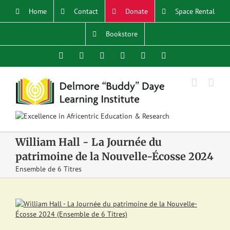
Skip
Home
Contact
Donate
Space Rental
to
content
Bookstore
Facebook
X
YouTube
Instagram
LinkedIn
Email
William Hall - La Journée du
patrimoine de la Nouvelle-Écosse 2024
Ensemble de 6 Titres