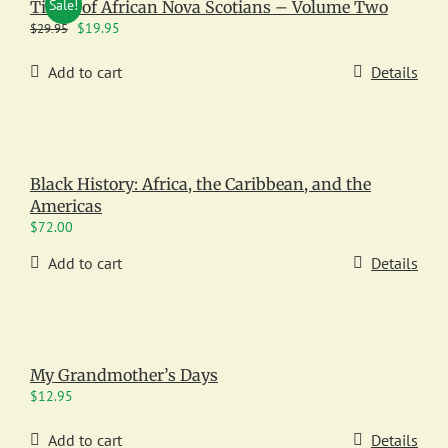
Sale!
Times of African Nova Scotians – Volume Two
Original
Current
$
19.95
$
29.95
price
price
was:
is:
Add to cart
Details
$29.95.
$19.95.
Black History: Africa, the Caribbean, and the
Americas
$
72.00
Add to cart
Details
My Grandmother’s Days
$
12.95
Add to cart
Details